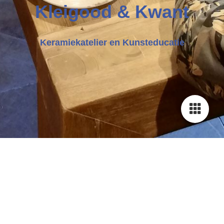
Klei
good & Kwant
Keramiekatelier en Kunsteducatie
Gastenboek
Gastenboek
13 berichten op 3 pagina's